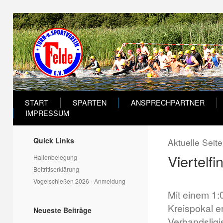
START
SPARTEN
ANSPRECHPARTNER
IMPRESSUM
Quick Links
Aktuelle Seit
Viertelf
Hallenbelegung
Beitrittserklärung
Vogelschießen 2026 - Anmeldung
Mit einem 1:
Kreispokal e
Neueste Beiträge
Verbandsligi