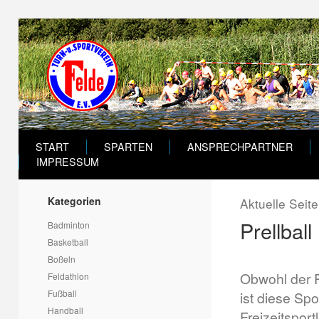
START
SPARTEN
ANSPRECHPARTNER
IMPRESSUM
Kategorien
Aktuelle Seit
Prellball
Badminton
Basketball
Boßeln
Obwohl der P
Feldathlon
Fußball
ist diese Spo
Handball
Freizeitsport