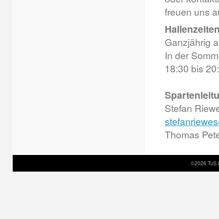
freuen uns a
Hallenzeiten
Ganzjährig a
In der Somme
18:30 bis 20
Spartenleit
Stefan Riewe
stefanriewe
Thomas Peter
©2026 TuS 