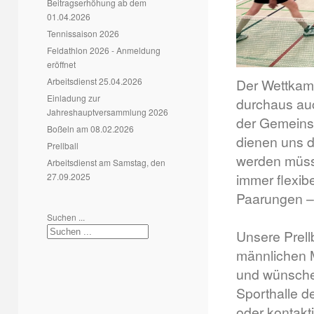
Beitragserhöhung ab dem
01.04.2026
Tennissaison 2026
Feldathlon 2026 - Anmeldung
eröffnet
Arbeitsdienst 25.04.2026
Der Wettkamp
Einladung zur
durchaus auc
Jahreshauptversammlung 2026
der Gemeinsch
Boßeln am 08.02.2026
dienen uns da
Prellball
werden müsst
Arbeitsdienst am Samstag, den
immer flexib
27.09.2025
Paarungen – 
Suchen ...
Unsere Prell
männlichen M
und wünschen
Sporthalle d
oder kontakt