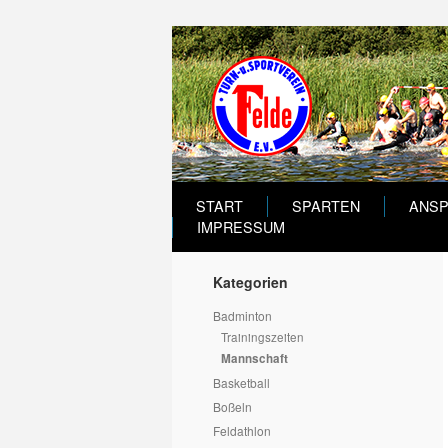
START
SPARTEN
ANS
IMPRESSUM
Kategorien
Badminton
Trainingszeiten
Mannschaft
Basketball
Boßeln
Feldathlon