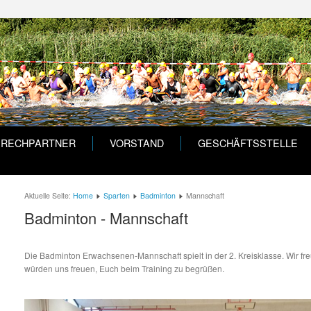
PRECHPARTNER
VORSTAND
GESCHÄFTSSTELLE
Aktuelle Seite:
Home
Sparten
Badminton
Mannschaft
Badminton - Mannschaft
Die Badminton Erwachsenen-Mannschaft spielt in der 2. Kreisklasse. Wir f
würden uns freuen, Euch beim Training zu begrüßen.