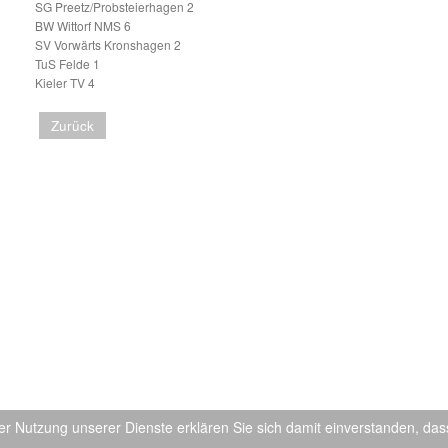
SG Preetz/Probsteierhagen 2
BW Wittorf NMS 6
SV Vorwärts Kronshagen 2
TuS Felde 1
Kieler TV 4
Zurück
 der Nutzung unserer Dienste erklären Sie sich damit einverstanden, da
©2026 TuS Felde |
Joomla Templates by Hurricane Media