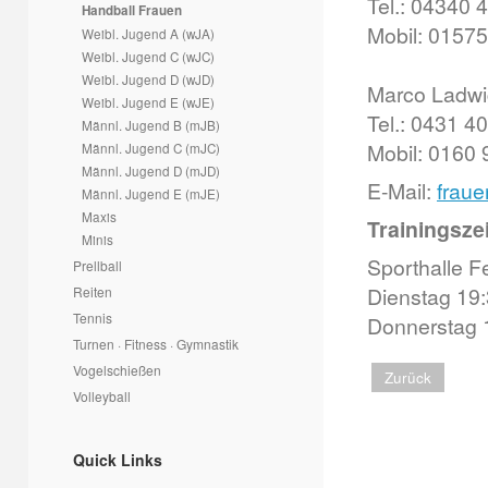
Tel.: 04340 
Handball Frauen
Mobil: 0157
Weibl. Jugend A (wJA)
Weibl. Jugend C (wJC)
Weibl. Jugend D (wJD)
Marco Ladwi
Weibl. Jugend E (wJE)
Tel.: 0431 4
Männl. Jugend B (mJB)
Mobil: 0160
Männl. Jugend C (mJC)
Männl. Jugend D (mJD)
E-Mail:
fraue
Männl. Jugend E (mJE)
Maxis
Trainingszei
Minis
Sporthalle F
Prellball
Dienstag 19:
Reiten
Tennis
Donnerstag 
Turnen · Fitness · Gymnastik
Vogelschießen
Zurück
Volleyball
Quick Links