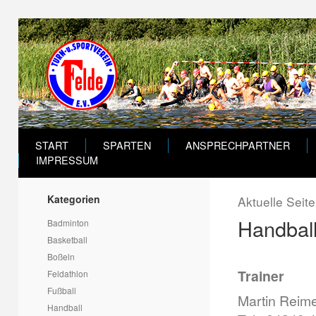
START
SPARTEN
ANSPRECHPARTNER
IMPRESSUM
Kategorien
Aktuelle Seit
Handball
Badminton
Basketball
Boßeln
Trainer
Feldathlon
Fußball
Martin Reim
Handball