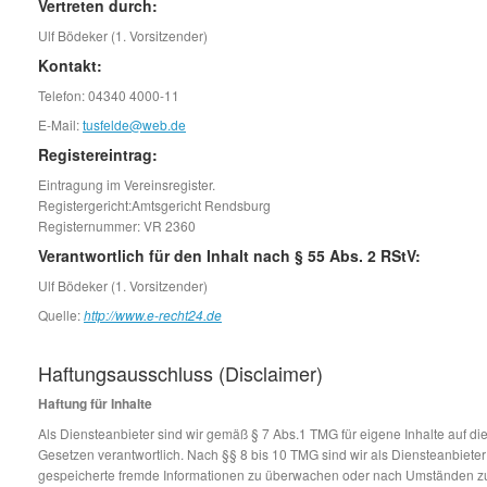
Vertreten durch:
Ulf Bödeker (1. Vorsitzender)
Kontakt:
Telefon: 04340 4000-11
E-Mail:
tusfelde@web.de
Registereintrag:
Eintragung im Vereinsregister.
Registergericht:Amtsgericht Rendsburg
Registernummer: VR 2360
Verantwortlich für den Inhalt nach § 55 Abs. 2 RStV:
Ulf Bödeker (1. Vorsitzender)
Quelle:
http://www.e-recht24.de
Haftungsausschluss (Disclaimer)
Haftung für Inhalte
Als Diensteanbieter sind wir gemäß § 7 Abs.1 TMG für eigene Inhalte auf d
Gesetzen verantwortlich. Nach §§ 8 bis 10 TMG sind wir als Diensteanbieter j
gespeicherte fremde Informationen zu überwachen oder nach Umständen zu f