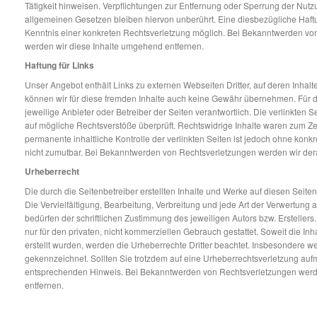
Tätigkeit hinweisen. Verpflichtungen zur Entfernung oder Sperrung der Nut
allgemeinen Gesetzen bleiben hiervon unberührt. Eine diesbezügliche Haftu
Kenntnis einer konkreten Rechtsverletzung möglich. Bei Bekanntwerden v
werden wir diese Inhalte umgehend entfernen.
Haftung für Links
Unser Angebot enthält Links zu externen Webseiten Dritter, auf deren Inhalt
können wir für diese fremden Inhalte auch keine Gewähr übernehmen. Für die 
jeweilige Anbieter oder Betreiber der Seiten verantwortlich. Die verlinkten 
auf mögliche Rechtsverstöße überprüft. Rechtswidrige Inhalte waren zum Zei
permanente inhaltliche Kontrolle der verlinkten Seiten ist jedoch ohne konk
nicht zumutbar. Bei Bekanntwerden von Rechtsverletzungen werden wir der
Urheberrecht
Die durch die Seitenbetreiber erstellten Inhalte und Werke auf diesen Seit
Die Vervielfältigung, Bearbeitung, Verbreitung und jede Art der Verwertun
bedürfen der schriftlichen Zustimmung des jeweiligen Autors bzw. Ersteller
nur für den privaten, nicht kommerziellen Gebrauch gestattet. Soweit die Inha
erstellt wurden, werden die Urheberrechte Dritter beachtet. Insbesondere wer
gekennzeichnet. Sollten Sie trotzdem auf eine Urheberrechtsverletzung auf
entsprechenden Hinweis. Bei Bekanntwerden von Rechtsverletzungen werde
entfernen.