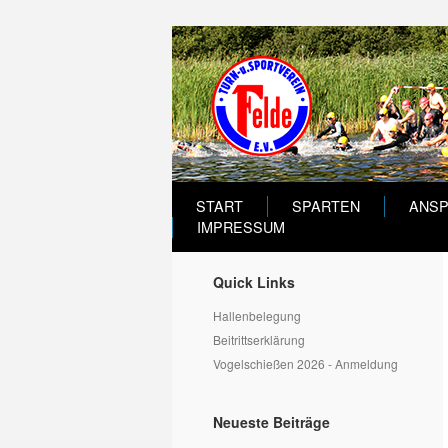
START
SPARTEN
ANS
IMPRESSUM
Quick Links
Hallenbelegung
Beitrittserklärung
Vogelschießen 2026 - Anmeldung
Neueste Beiträge