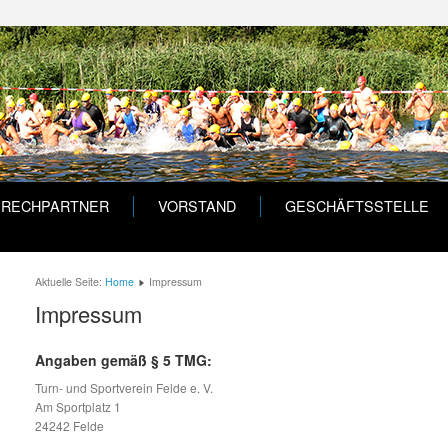
PRECHPARTNER
VORSTAND
GESCHÄFTSSTELLE
Aktuelle Seite:
Home
Impressum
Impressum
Angaben gemäß § 5 TMG:
Turn- und Sportverein Felde e. V.
Am Sportplatz 1
24242 Felde