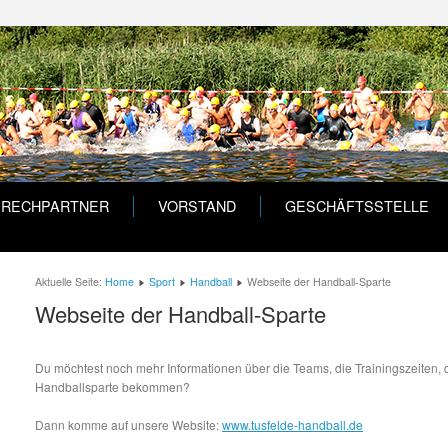
PRECHPARTNER
VORSTAND
GESCHÄFTSSTELLE
Aktuelle Seite:
Home
Sport
Handball
Webseite der Handball-Sparte
Webseite der Handball-Sparte
Du möchtest noch mehr Informationen über die Teams, die Trainingszeiten, 
Handballsparte bekommen?
Dann komme auf unsere Website:
www.tusfelde-handball.de