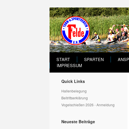
START
SPARTEN
ANS
IMPRESSUM
Quick Links
Hallenbelegung
Beitrittserklärung
Vogelschießen 2026 - Anmeldung
Neueste Beiträge