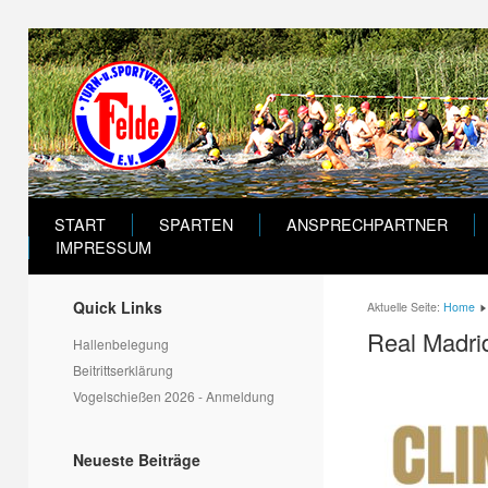
START
SPARTEN
ANSPRECHPARTNER
IMPRESSUM
Quick Links
Aktuelle Seite:
Home
Real Madrid
Hallenbelegung
Beitrittserklärung
Vogelschießen 2026 - Anmeldung
Neueste Beiträge