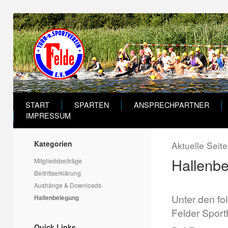
START
SPARTEN
ANSPRECHPARTNER
IMPRESSUM
Kategorien
Aktuelle Seit
Hallenb
Mitgliedsbeiträge
Beitrittserklärung
Aushänge & Downloads
Unter den fo
Hallenbelegung
Felder Sporth
Quick Links