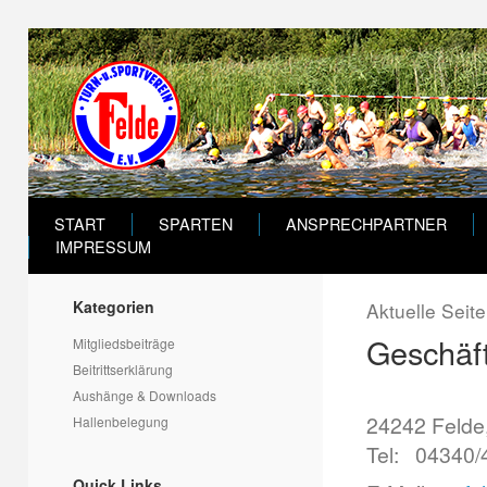
START
SPARTEN
ANSPRECHPARTNER
IMPRESSUM
Kategorien
Aktuelle Seit
Geschäft
Mitgliedsbeiträge
Beitrittserklärung
Aushänge & Downloads
24242 Felde,
Hallenbelegung
Tel: 04340/
Quick Links