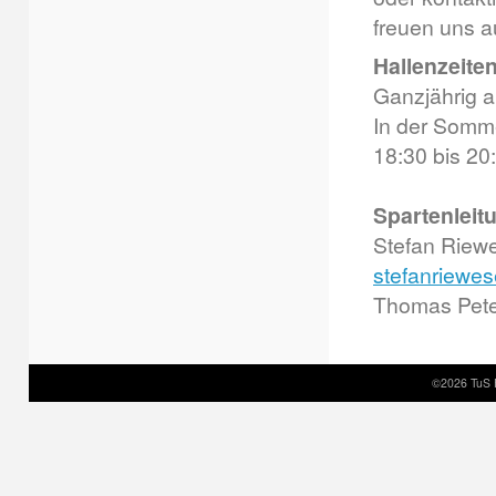
freuen uns a
Hallenzeiten
Ganzjährig a
In der Somme
18:30 bis 20
Spartenleit
Stefan Riewe
stefanriewe
Thomas Peter
©2026 TuS 