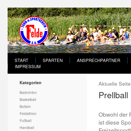
START
SPARTEN
ANSPRECHPARTNER
IMPRESSUM
Kategorien
Aktuelle Seit
Prellball
Badminton
Basketball
Boßeln
Obwohl der P
Feldathlon
Fußball
ist diese Spo
Handball
Freizeitsport