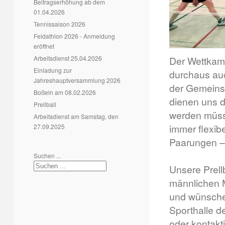
Beitragserhöhung ab dem
01.04.2026
Tennissaison 2026
Feldathlon 2026 - Anmeldung
eröffnet
Arbeitsdienst 25.04.2026
Der Wettkamp
Einladung zur
durchaus auc
Jahreshauptversammlung 2026
der Gemeinsch
Boßeln am 08.02.2026
dienen uns da
Prellball
werden müsst
Arbeitsdienst am Samstag, den
immer flexib
27.09.2025
Paarungen – 
Suchen ...
Unsere Prell
männlichen M
und wünschen
Sporthalle d
oder kontakt