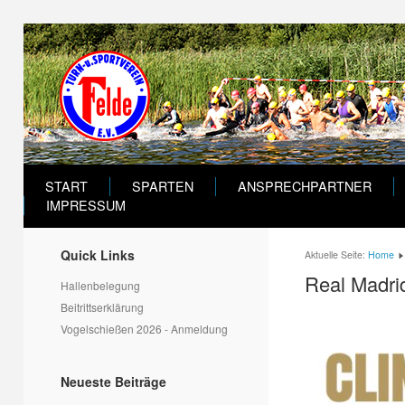
START
SPARTEN
ANSPRECHPARTNER
IMPRESSUM
Quick Links
Aktuelle Seite:
Home
Real Madrid
Hallenbelegung
Beitrittserklärung
Vogelschießen 2026 - Anmeldung
Neueste Beiträge