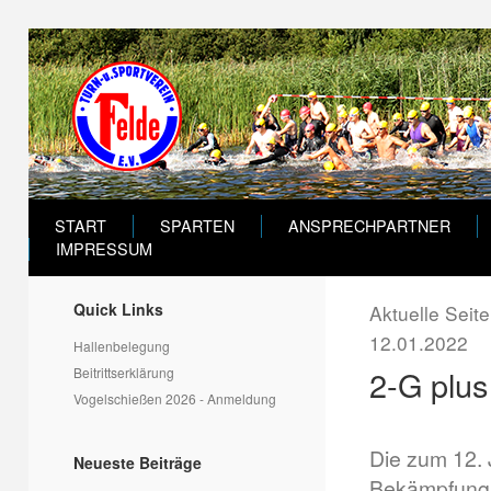
START
SPARTEN
ANSPRECHPARTNER
IMPRESSUM
Quick Links
Aktuelle Seit
12.01.2022
Hallenbelegung
2-G plus
Beitrittserklärung
Vogelschießen 2026 - Anmeldung
Die zum 12. 
Neueste Beiträge
Bekämpfung 