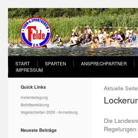
START
SPARTEN
ANSPRECHPARTNER
IMPRESSUM
Quick Links
Aktuelle Seit
Lockeru
Hallenbelegung
Beitrittserklärung
Vogelschießen 2026 - Anmeldung
Die Landesre
Regelungen u
Neueste Beiträge