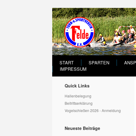
START
SPARTEN
ANS
IMPRESSUM
Quick Links
Hallenbelegung
Beitrittserklärung
Vogelschießen 2026 - Anmeldung
Neueste Beiträge